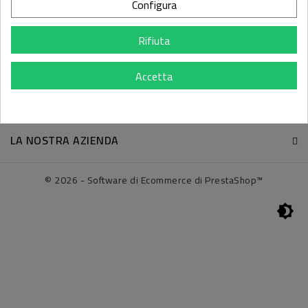
Configura
Rifiuta
INFORMAZIONI SUI CONTATTI
Accetta
IL TUO ACCOUNT
LINKS
LA NOSTRA AZIENDA
© 2026 - Software di Ecommerce di PrestaShop™