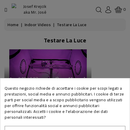
CATEGORIA
0
LIBRI
Home
Indoor Videos
Testare La Luce
Testare La Luce
GROWZUBEHÖR
VENDITORI
BIO
PODCAST
Questo negozio richiede di accettare i cookie per scopi legati a
prestazioni, social media e annunci pubblicitari. I cookie di terze
PER
parti per social media e a scopo pubblicitario vengono utilizzati
per offrire funzionalità social e annunci pubblicitari
CSC
personalizzati. Accetti i cookie e l'elaborazione dei dati
personali interessati?