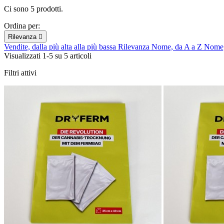
Ci sono 5 prodotti.
Ordina per:
Rilevanza

Vendite, dalla più alta alla più bassa
Rilevanza
Nome, da A a Z
Nome,
Visualizzati 1-5 su 5 articoli
Filtri attivi