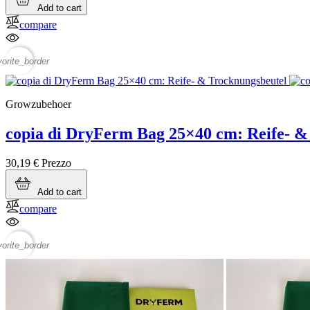
Add to cart
compare
vorite_border
Growzubehoer
copia di DryFerm Bag 25×40 cm: Reife- &
30,19 €
Prezzo
Add to cart
compare
vorite_border