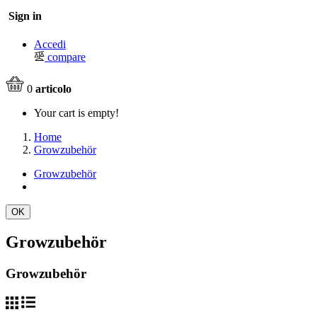
Sign in
Accedi
compare
0
articolo
Your cart is empty!
Home
Growzubehör
Growzubehör
OK
Growzubehör
Growzubehör