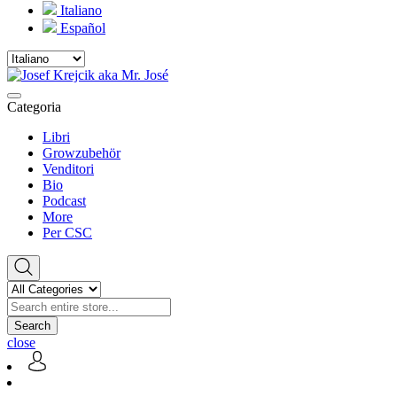
Italiano
Español
Categoria
Libri
Growzubehör
Venditori
Bio
Podcast
More
Per CSC
Search
close