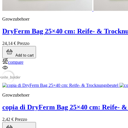
Growzubehoer
DryFerm Bag 25×40 cm: Reife- & Trocknu
24,14 €
Prezzo
Add to cart
compare
vorite_border
Growzubehoer
copia di DryFerm Bag 25×40 cm: Reife- &
2,42 €
Prezzo