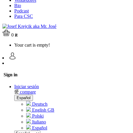
Vendedores
Bio
Podcast
Para CSC
0
ít
Your cart is empty!
Sign in
Iniciar sesión
compare
Español
Deutsch
English GB
Polski
Italiano
Español