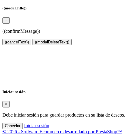
((modalTitle))
×
((confirmMessage))
((cancelText))
((modalDeleteText))
Crear lista de deseos
×
Nombre de la lista de deseos
Cancelar
Crear lista de deseos
Iniciar sesión
×
Debe iniciar sesión para guardar productos en su lista de deseos.
Iniciar sesión
Cancelar
© 2026 - Software Ecommerce desarrollado por PrestaShop™