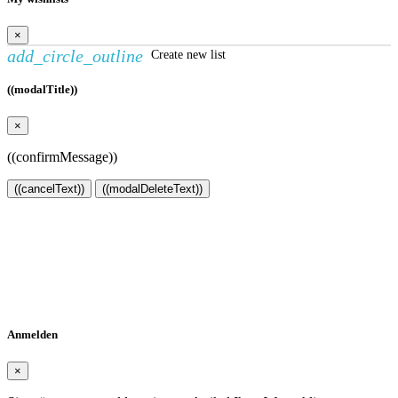
×
add_circle_outline
Create new list
((modalTitle))
×
((confirmMessage))
((cancelText))
((modalDeleteText))
Wunschliste erstellen
×
Name der Wunschliste
Abbrechen
Wunschliste erstellen
Anmelden
×