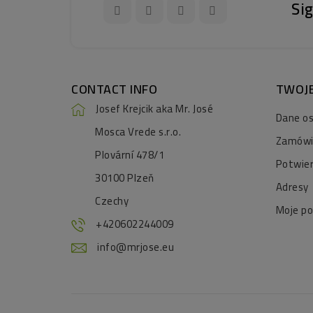
Si
CONTACT INFO
TWOJ
Josef Krejcik aka Mr. José
Dane o
Mosca Vrede s.r.o.
Zamówi
Plovární 478/1
Potwie
30100 Plzeň
Adresy
Czechy
Moje p
+420602244009
info@mrjose.eu