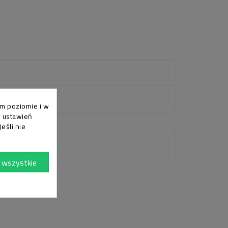
ym poziomie i w
y ustawień
eśli nie
 wszystkie