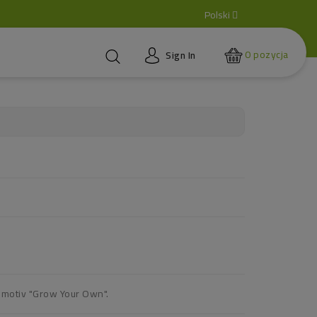
Polski
0
pozycja
Sign In
ll motiv "Grow Your Own".