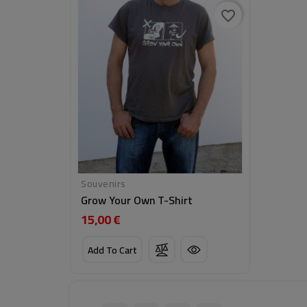
favorite_border
Souvenirs
Grow Your Own T-Shirt
15,00 €
Cena
Add To Cart