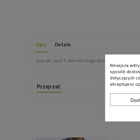
Opis
Detale
Das Mr. José T-shirt mit Originell motiv "Grow Your
Niniejsza witr
sposób dostos
dotyczących c
akceptujesz op
Przejrzeć
Dos