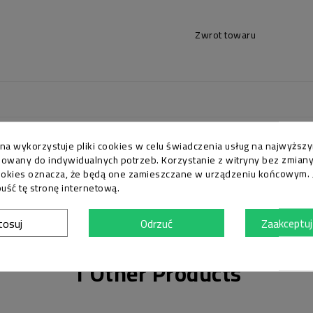
Zwrot towaru
 Own".
yna wykorzystuje pliki cookies w celu świadczenia usług na najwyższ
owany do indywidualnych potrzeb. Korzystanie z witryny bez zmian
ookies oznacza, że będą one zamieszczane w urządzeniu końcowym. J
uść tę stronę internetową.
tosuj
Odrzuć
Zaakceptuj
1 Other Products