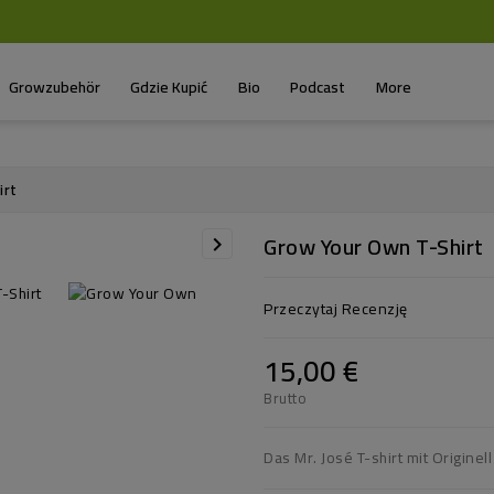
Growzubehör
Gdzie Kupić
Bio
Podcast
More
irt
Grow Your Own T-Shirt

Przeczytaj Recenzję
15,00 €
Brutto
Das Mr. José T-shirt mit Origine